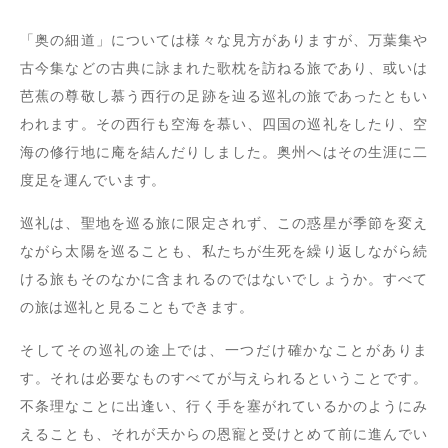
「奥の細道」については様々な見方がありますが、万葉集や
古今集などの古典に詠まれた歌枕を訪ねる旅であり、或いは
芭蕉の尊敬し慕う西行の足跡を辿る巡礼の旅であったともい
われます。その西行も空海を慕い、四国の巡礼をしたり、空
海の修行地に庵を結んだりしました。奥州へはその生涯に二
度足を運んでいます。
巡礼は、聖地を巡る旅に限定されず、この惑星が季節を変え
ながら太陽を巡ることも、私たちが生死を繰り返しながら続
ける旅もそのなかに含まれるのではないでしょうか。すべて
の旅は巡礼と見ることもできます。
そしてその巡礼の途上では、一つだけ確かなことがありま
す。それは必要なものすべてが与えられるということです。
不条理なことに出逢い、行く手を塞がれているかのようにみ
えることも、それが天からの恩寵と受けとめて前に進んでい