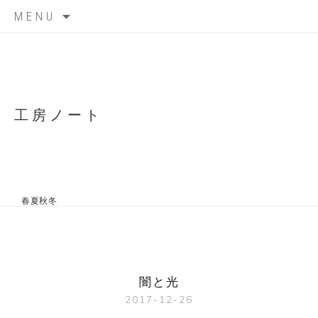
Skip
MENU
to
content
工房ノート
春夏秋冬
闇と光
2017-12-26