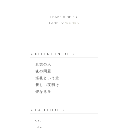
LEAVE A REPLY
LABELS:
WORKS
» RECENT ENTRIES
真実の人
魂の問題
巡礼という旅
新しい夜明け
聖なる丘
» CATEGORIES
art
life