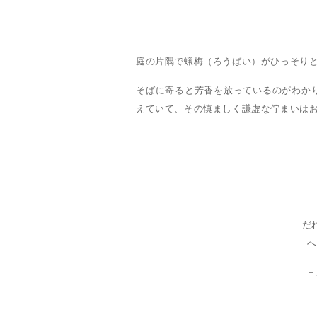
庭の片隅で蝋梅（ろうばい）がひっそり
そばに寄ると芳香を放っているのがわか
えていて、その慎ましく謙虚な佇まいは
だ
へ
–